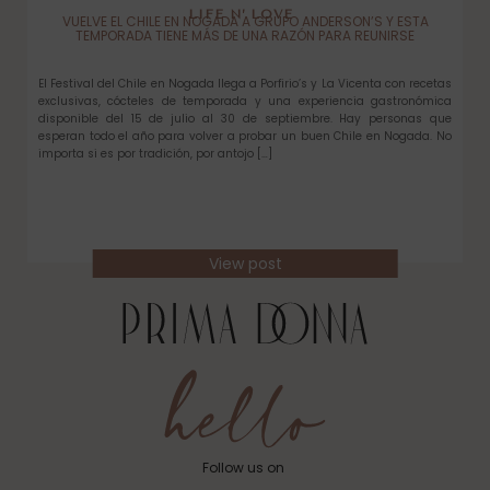
LIFE N’ LOVE
VUELVE EL CHILE EN NOGADA A GRUPO ANDERSON’S Y ESTA
TEMPORADA TIENE MÁS DE UNA RAZÓN PARA REUNIRSE
El Festival del Chile en Nogada llega a Porfirio’s y La Vicenta con recetas
exclusivas, cócteles de temporada y una experiencia gastronómica
disponible del 15 de julio al 30 de septiembre. Hay personas que
esperan todo el año para volver a probar un buen Chile en Nogada. No
importa si es por tradición, por antojo […]
View post
Follow us on