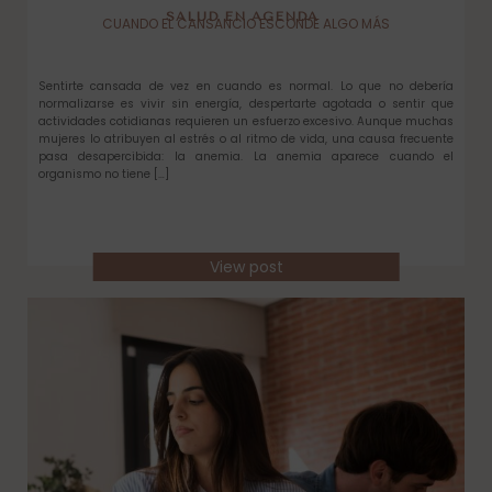
SALUD EN AGENDA
CUANDO EL CANSANCIO ESCONDE ALGO MÁS
Sentirte cansada de vez en cuando es normal. Lo que no debería
normalizarse es vivir sin energía, despertarte agotada o sentir que
actividades cotidianas requieren un esfuerzo excesivo. Aunque muchas
mujeres lo atribuyen al estrés o al ritmo de vida, una causa frecuente
pasa desapercibida: la anemia. La anemia aparece cuando el
organismo no tiene […]
View post