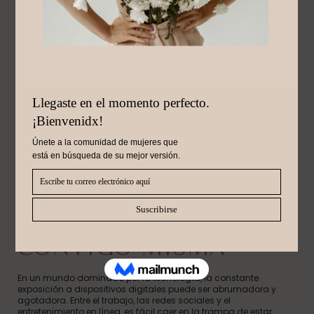
Julio 31, 2024
DESINTOXICACIÓN
DIGITAL: CÓMO
DESCONECTARTE Y
RECONECTAR
CONTIGO MISMA
En un mundo dominado por la tecnología, la constante
exposición a dispositivos digitales puede ser abrumadora y
agotadora. Entre el trabajo, las redes sociales y el
entretenimiento en línea, es fácil caer en la trampa de estar