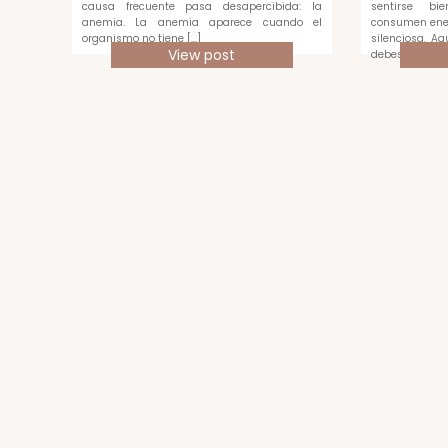
causa frecuente pasa desapercibida: la
sentirse bi
anemia. La anemia aparece cuando el
consumen ene
organismo no tiene […]
silenciosa. A
View post
debes medir c