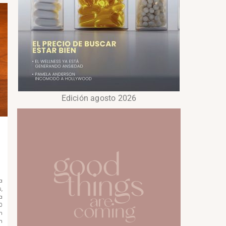
Edición agosto 2026
a
,
a
0
n
n