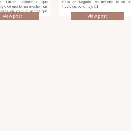
en. Existen relaciones que
Chile en Nogada. No importa si es po
rgía de una forma mucho más
tradición, por antojo […]
quellas en las que sientes que
View post
View post
ada […]