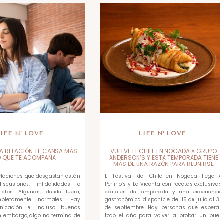
LIFE N’ LOVE
LIFE N’ LOVE
A RELACIÓN TE CANSA MÁS
VUELVE EL CHILE EN NOGADA A GRUPO
O QUE TE ACOMPAÑA
ANDERSON’S Y ESTA TEMPORADA TIENE
MÁS DE UNA RAZÓN PARA REUNIRSE
relaciones que desgastan están
El Festival del Chile en Nogada llega 
scusiones, infidelidades o
Porfirio’s y La Vicenta con recetas exclusivas
ictos. Algunas, desde fuera,
cócteles de temporada y una experienci
pletamente normales. Hay
gastronómica disponible del 15 de julio al 3
unicación e incluso buenos
de septiembre. Hay personas que espera
 embargo, algo no termina de
todo el año para volver a probar un bue