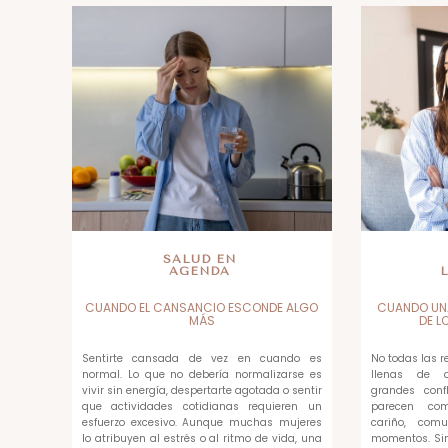
SALUD EN
AGENDA
CUANDO EL CANSANCIO ESCONDE ALGO
CUANDO UN
MÁS
DE L
Sentirte cansada de vez en cuando es
No todas las 
normal. Lo que no debería normalizarse es
llenas de di
vivir sin energía, despertarte agotada o sentir
grandes confl
que actividades cotidianas requieren un
parecen com
esfuerzo excesivo. Aunque muchas mujeres
cariño, com
lo atribuyen al estrés o al ritmo de vida, una
momentos. Sin