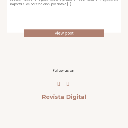
importa si es por tradición, por antojo […]
View post
Follow us on
Revista Digital
Cu
Ca
Es