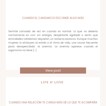
CUANDO EL CANSANCIO ESCONDE ALGO MÁS
Sentirte cansada de vez en cuando es normal. Lo que no debería
normalizarse es vivir sin energía, despertarte agotada o sentir que
actividades cotidianas requieren un esfuerzo excesivo. Aunque muchas
mujeres lo atribuyen al estrés o al ritmo de vida, una causa frecuente
pasa desapercibida: la anemia. La anemia aparece cuando el
organismo no tiene […]
View post
LIFE N’ LOVE
CUANDO UNA RELACIÓN TE CANSA MÁS DE LO QUE TE ACOMPAÑA