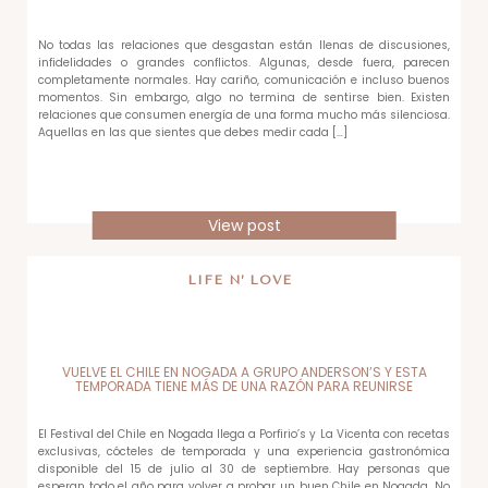
No todas las relaciones que desgastan están llenas de discusiones,
infidelidades o grandes conflictos. Algunas, desde fuera, parecen
completamente normales. Hay cariño, comunicación e incluso buenos
momentos. Sin embargo, algo no termina de sentirse bien. Existen
relaciones que consumen energía de una forma mucho más silenciosa.
Aquellas en las que sientes que debes medir cada […]
View post
LIFE N’ LOVE
VUELVE EL CHILE EN NOGADA A GRUPO ANDERSON’S Y ESTA
TEMPORADA TIENE MÁS DE UNA RAZÓN PARA REUNIRSE
El Festival del Chile en Nogada llega a Porfirio’s y La Vicenta con recetas
exclusivas, cócteles de temporada y una experiencia gastronómica
disponible del 15 de julio al 30 de septiembre. Hay personas que
esperan todo el año para volver a probar un buen Chile en Nogada. No