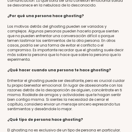
comunicación. Lo que solía ser una conexión emocional sólida
se desvanece en la nebulosa de lo desconocido.
¿Por qué una persona hace ghosting?
Los motivos detrás del ghosting pueden ser variados y
complejos. Algunas personas pueden hacerlo porque sienten
que no pueden enfrentar una conversación difícil o porque
temen lastimar los sentimientos de la otra persona. En otros
casos, podría ser una forma de evitar el conflicto o el
compromiso. Es importante recordar que el ghosting suele decir
más sobre la persona que lo hace que sobre la persona que lo
experimenta.
¿Qué hacer cuando una persona te hace ghosting?
Enfrentar el ghosting puede ser desafiante, pero es crucial cuidar
tu propio bienestar emocional. En lugar de obsesionarte con las
razones detrás de la desaparición de alguien, concéntrate en ti
misma. Rodéate de amigos y actividades que te hagan sentir
bien contigo misma. Si sientes la necesidad de cerrar el
capítulo, considera enviar un mensaje sincero expresando tus
sentimientos y deseándole lo mejor.
¿Qué tipo de persona hace ghosting?
El ghosting no es exclusivo de un tipo de persona en particular.