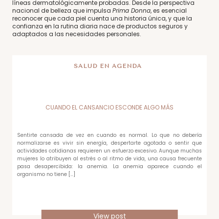
líneas dermatológicamente probadas. Desde la perspectiva
nacional de belleza que impulsa
Prima Donna
, es esencial
reconocer que cada piel cuenta una historia única, y que la
confianza en la rutina diaria nace de productos seguros y
adaptados a las necesidades personales.
SALUD EN AGENDA
CUANDO EL CANSANCIO ESCONDE ALGO MÁS
Sentirte cansada de vez en cuando es normal. Lo que no debería
normalizarse es vivir sin energía, despertarte agotada o sentir que
actividades cotidianas requieren un esfuerzo excesivo. Aunque muchas
mujeres lo atribuyen al estrés o al ritmo de vida, una causa frecuente
pasa desapercibida: la anemia. La anemia aparece cuando el
organismo no tiene […]
View post