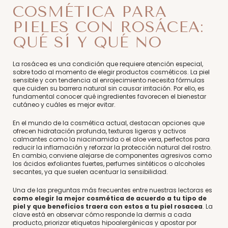
COSMÉTICA PARA
PIELES CON ROSÁCEA:
QUÉ SÍ Y QUÉ NO
La rosácea es una condición que requiere atención especial,
sobre todo al momento de elegir productos cosméticos. La piel
sensible y con tendencia al enrojecimiento necesita fórmulas
que cuiden su barrera natural sin causar irritación. Por ello, es
fundamental conocer qué ingredientes favorecen el bienestar
cutáneo y cuáles es mejor evitar.
En el mundo de la cosmética actual, destacan opciones que
ofrecen hidratación profunda, texturas ligeras y activos
calmantes como la niacinamida o el aloe vera, perfectos para
reducir la inflamación y reforzar la protección natural del rostro.
En cambio, conviene alejarse de componentes agresivos como
los ácidos exfoliantes fuertes, perfumes sintéticos o alcoholes
secantes, ya que suelen acentuar la sensibilidad.
Una de las preguntas más frecuentes entre nuestras lectoras es
como elegir la mejor cosmética de acuerdo a tu tipo de
piel y que beneficios traera con estos a tu piel rosacea
. La
clave está en observar cómo responde la dermis a cada
producto, priorizar etiquetas hipoalergénicas y apostar por