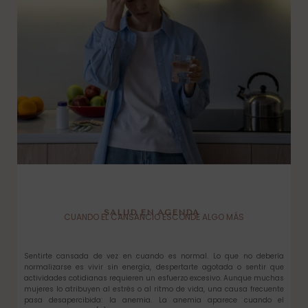
SALUD EN AGENDA
CUANDO EL CANSANCIO ESCONDE ALGO MÁS
Sentirte cansada de vez en cuando es normal. Lo que no debería
normalizarse es vivir sin energía, despertarte agotada o sentir que
actividades cotidianas requieren un esfuerzo excesivo. Aunque muchas
mujeres lo atribuyen al estrés o al ritmo de vida, una causa frecuente
pasa desapercibida: la anemia. La anemia aparece cuando el