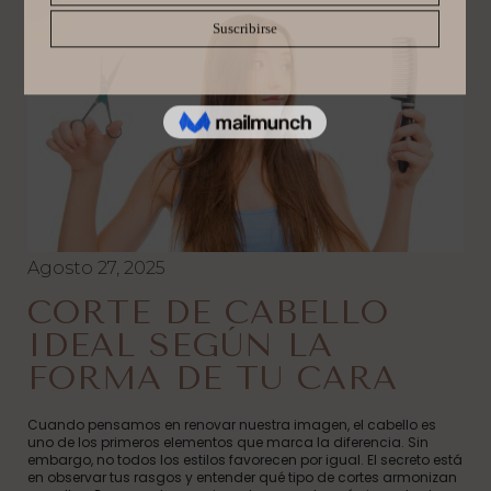
Agosto 27, 2025
CORTE DE CABELLO
IDEAL SEGÚN LA
FORMA DE TU CARA
Cuando pensamos en renovar nuestra imagen, el cabello es
uno de los primeros elementos que marca la diferencia. Sin
embargo, no todos los estilos favorecen por igual. El secreto está
en observar tus rasgos y entender qué tipo de cortes armonizan