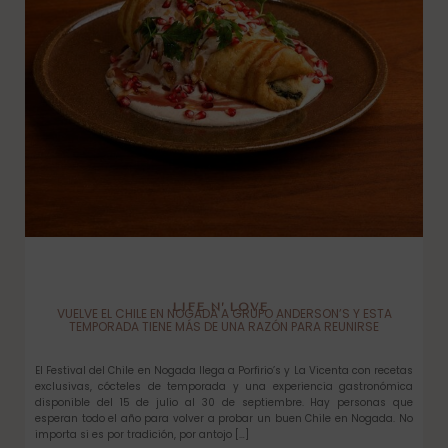
LIFE N’ LOVE
VUELVE EL CHILE EN NOGADA A GRUPO ANDERSON’S Y ESTA
TEMPORADA TIENE MÁS DE UNA RAZÓN PARA REUNIRSE
El Festival del Chile en Nogada llega a Porfirio’s y La Vicenta con recetas
exclusivas, cócteles de temporada y una experiencia gastronómica
disponible del 15 de julio al 30 de septiembre. Hay personas que
esperan todo el año para volver a probar un buen Chile en Nogada. No
importa si es por tradición, por antojo […]