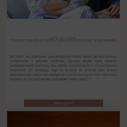
LIFE N’ LOVE
CUANDO UNA RELACIÓN TE CANSA MÁS DE LO QUE TE ACOMPAÑA
No todas las relaciones que desgastan están llenas de discusiones,
infidelidades o grandes conflictos. Algunas, desde fuera, parecen
completamente normales. Hay cariño, comunicación e incluso buenos
momentos. Sin embargo, algo no termina de sentirse bien. Existen
relaciones que consumen energía de una forma mucho más silenciosa.
Aquellas en las que sientes que debes medir cada […]
View post