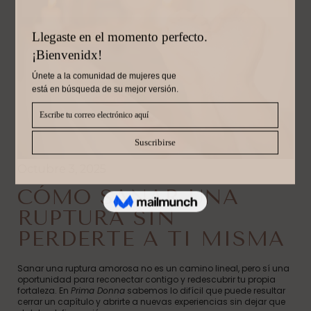
Octubre 3, 2025
CÓMO SANAR UNA
RUPTURA SIN
PERDERTE A TI MISMA
Sanar una ruptura amorosa no es un camino lineal, pero sí una
oportunidad para reconectar contigo y redescubrir tu propia
fortaleza. En
Prima Donna
sabemos lo difícil que puede resultar
cerrar un capítulo y abrirte a nuevas experiencias sin dejar que