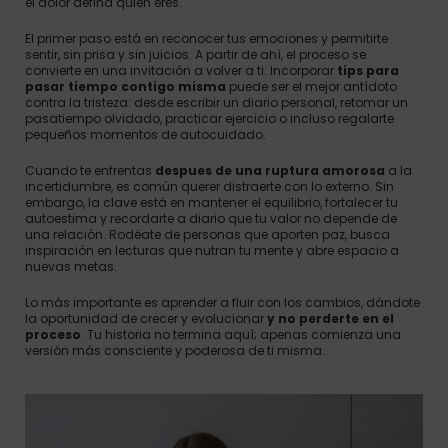
el dolor defina quién eres.
El primer paso está en reconocer tus emociones y permitirte
sentir, sin prisa y sin juicios. A partir de ahí, el proceso se
convierte en una invitación a volver a ti. Incorporar
tips para
pasar tiempo contigo misma
puede ser el mejor antídoto
contra la tristeza: desde escribir un diario personal, retomar un
pasatiempo olvidado, practicar ejercicio o incluso regalarte
pequeños momentos de autocuidado.
Cuando te enfrentas
despues de una ruptura amorosa
a la
incertidumbre, es común querer distraerte con lo externo. Sin
embargo, la clave está en mantener el equilibrio, fortalecer tu
autoestima y recordarte a diario que tu valor no depende de
una relación. Rodéate de personas que aporten paz, busca
inspiración en lecturas que nutran tu mente y abre espacio a
nuevas metas.
Lo más importante es aprender a fluir con los cambios, dándote
la oportunidad de crecer y evolucionar
y no perderte en el
proceso
. Tu historia no termina aquí; apenas comienza una
versión más consciente y poderosa de ti misma.