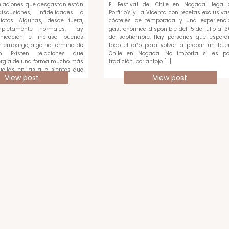
relaciones que desgastan están
El Festival del Chile en Nogada llega 
scusiones, infidelidades o
Porfirio’s y La Vicenta con recetas exclusivas
ictos. Algunas, desde fuera,
cócteles de temporada y una experienci
pletamente normales. Hay
gastronómica disponible del 15 de julio al 3
unicación e incluso buenos
de septiembre. Hay personas que espera
 embargo, algo no termina de
todo el año para volver a probar un bue
en. Existen relaciones que
Chile en Nogada. No importa si es po
rgía de una forma mucho más
tradición, por antojo […]
quellas en las que sientes que
View post
View post
ada […]