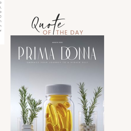
a
,
a
0
n
n
r