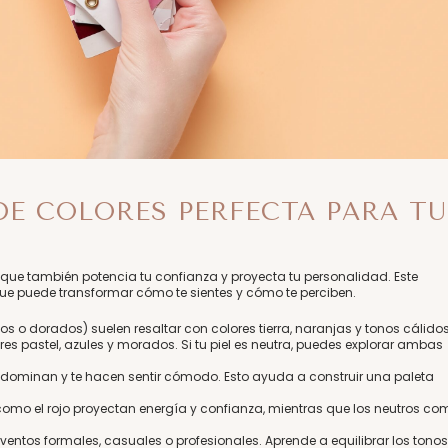
DE COLORES PERFECTA PARA TU
no que también potencia tu confianza y proyecta tu personalidad. Este
ue puede transformar cómo te sientes y cómo te perciben.
los o dorados) suelen resaltar con colores tierra, naranjas y tonos cálidos
es pastel, azules y morados. Si tu piel es neutra, puedes explorar ambas
predominan y te hacen sentir cómodo. Esto ayuda a construir una paleta
 como el rojo proyectan energía y confianza, mientras que los neutros co
eventos formales, casuales o profesionales. Aprende a equilibrar los tonos