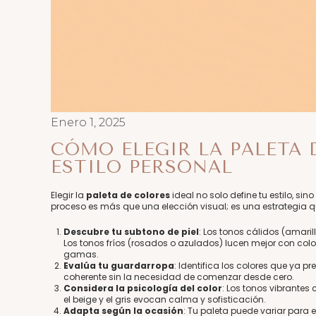
Enero 1, 2025
CÓMO ELEGIR LA PALETA 
ESTILO PERSONAL
Elegir la
paleta de colores
ideal no solo define tu estilo, si
proceso es más que una elección visual; es una estrategia q
Descubre tu subtono de piel
: Los tonos cálidos (amaril
Los tonos fríos (rosados o azulados) lucen mejor con color
gamas.
Evalúa tu guardarropa
: Identifica los colores que ya 
coherente sin la necesidad de comenzar desde cero.
Considera la psicología del color
: Los tonos vibrantes
el beige y el gris evocan calma y sofisticación.
Adapta según la ocasión
: Tu paleta puede variar para 