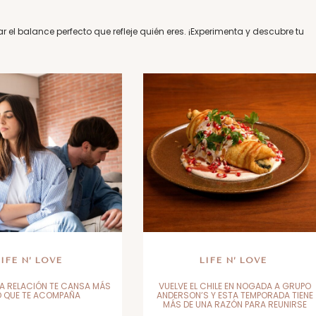
rar el balance perfecto que refleje quién eres. ¡Experimenta y descubre tu
LIFE N’ LOVE
LIFE N’ LOVE
A RELACIÓN TE CANSA MÁS
VUELVE EL CHILE EN NOGADA A GRUPO
O QUE TE ACOMPAÑA
ANDERSON’S Y ESTA TEMPORADA TIENE
MÁS DE UNA RAZÓN PARA REUNIRSE