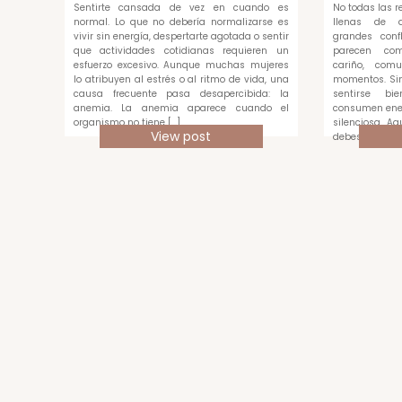
Sentirte cansada de vez en cuando es
No todas las 
normal. Lo que no debería normalizarse es
llenas de di
vivir sin energía, despertarte agotada o sentir
grandes confl
que actividades cotidianas requieren un
parecen com
esfuerzo excesivo. Aunque muchas mujeres
cariño, com
lo atribuyen al estrés o al ritmo de vida, una
momentos. Sin
causa frecuente pasa desapercibida: la
sentirse bi
anemia. La anemia aparece cuando el
consumen ene
organismo no tiene […]
silenciosa. A
View post
debes medir c