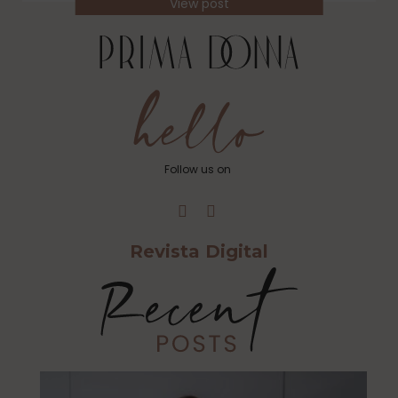
View post
Follow us on
Revista Digital
Cu
Ca