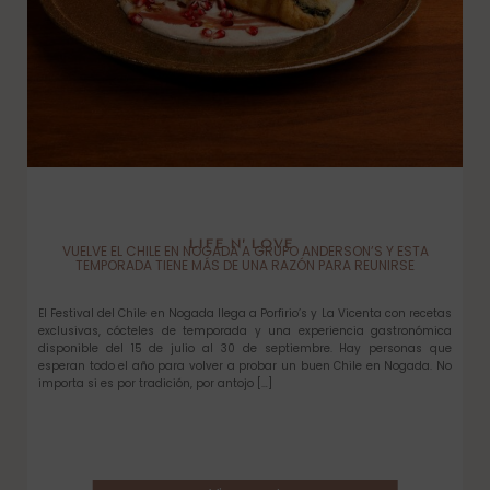
LIFE N’ LOVE
VUELVE EL CHILE EN NOGADA A GRUPO ANDERSON’S Y ESTA
TEMPORADA TIENE MÁS DE UNA RAZÓN PARA REUNIRSE
El Festival del Chile en Nogada llega a Porfirio’s y La Vicenta con recetas
exclusivas, cócteles de temporada y una experiencia gastronómica
disponible del 15 de julio al 30 de septiembre. Hay personas que
esperan todo el año para volver a probar un buen Chile en Nogada. No
importa si es por tradición, por antojo […]