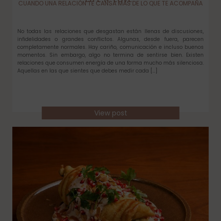
LIFE N’ LOVE
CUANDO UNA RELACIÓN TE CANSA MÁS DE LO QUE TE ACOMPAÑA
No todas las relaciones que desgastan están llenas de discusiones,
infidelidades o grandes conflictos. Algunas, desde fuera, parecen
completamente normales. Hay cariño, comunicación e incluso buenos
momentos. Sin embargo, algo no termina de sentirse bien. Existen
relaciones que consumen energía de una forma mucho más silenciosa.
Aquellas en las que sientes que debes medir cada […]
View post