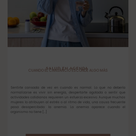
SALUD EN AGENDA
CUANDO EL CANSANCIO ESCONDE ALGO MÁS
Sentirte cansada de vez en cuando es normal. Lo que no debería
normalizarse es vivir sin energía, despertarte agotada o sentir que
actividades cotidianas requieren un esfuerzo excesivo. Aunque muchas
mujeres lo atribuyen al estrés o al ritmo de vida, una causa frecuente
pasa desapercibida: la anemia. La anemia aparece cuando el
organismo no tiene […]