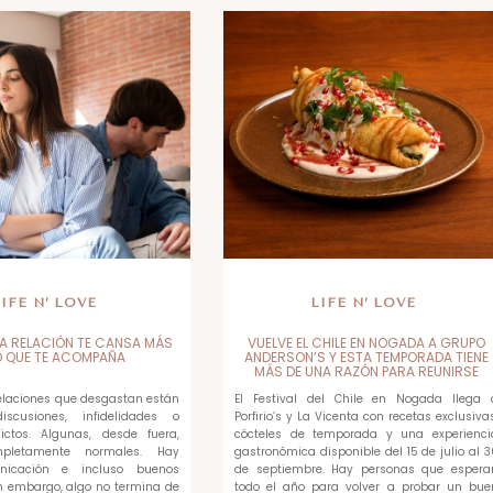
LIFE N’ LOVE
LIFE N’ LOVE
A RELACIÓN TE CANSA MÁS
VUELVE EL CHILE EN NOGADA A GRUPO
O QUE TE ACOMPAÑA
ANDERSON’S Y ESTA TEMPORADA TIENE
MÁS DE UNA RAZÓN PARA REUNIRSE
relaciones que desgastan están
El Festival del Chile en Nogada llega 
scusiones, infidelidades o
Porfirio’s y La Vicenta con recetas exclusivas
ictos. Algunas, desde fuera,
cócteles de temporada y una experienci
pletamente normales. Hay
gastronómica disponible del 15 de julio al 3
unicación e incluso buenos
de septiembre. Hay personas que espera
 embargo, algo no termina de
todo el año para volver a probar un bue