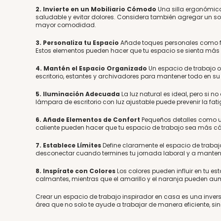
2. Invierte en un Mobiliario Cómodo
Una silla ergonómic
saludable y evitar dolores. Considera también agregar un so
mayor comodidad.
3. Personaliza tu Espacio
Añade toques personales como foto
Estos elementos pueden hacer que tu espacio se sienta má
4. Mantén el Espacio Organizado
Un espacio de trabajo o
escritorio, estantes y archivadores para mantener todo en su 
5. Iluminación Adecuada
La luz natural es ideal, pero si n
lámpara de escritorio con luz ajustable puede prevenir la fat
6. Añade Elementos de Confort
Pequeños detalles como u
caliente pueden hacer que tu espacio de trabajo sea más 
7. Establece Límites
Define claramente el espacio de trabaj
desconectar cuando termines tu jornada laboral y a mantener 
8. Inspírate con Colores
Los colores pueden influir en tu e
calmantes, mientras que el amarillo y el naranja pueden aum
Crear un espacio de trabajo inspirador en casa es una invers
área que no solo te ayude a trabajar de manera eficiente, s