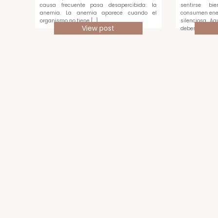
causa frecuente pasa desapercibida: la
sentirse bi
anemia. La anemia aparece cuando el
consumen ene
organismo no tiene […]
silenciosa. A
View post
debes medir c