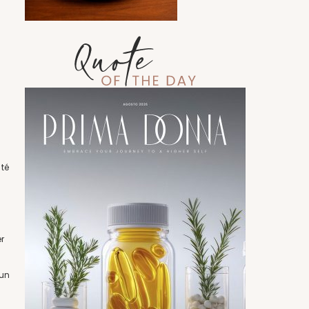
té
r
 un