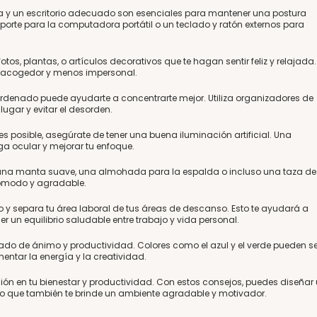
a y un escritorio adecuado son esenciales para mantener una postura
porte para la computadora portátil o un teclado y ratón externos para
s, plantas, o artículos decorativos que te hagan sentir feliz y relajada.
s acogedor y menos impersonal.
rdenado puede ayudarte a concentrarte mejor. Utiliza organizadores de
lugar y evitar el desorden.
o es posible, asegúrate de tener una buena iluminación artificial. Una
iga ocular y mejorar tu enfoque.
na manta suave, una almohada para la espalda o incluso una taza de 
cómodo y agradable.
o y separa tu área laboral de tus áreas de descanso. Esto te ayudará a
un equilibrio saludable entre trabajo y vida personal.
stado de ánimo y productividad. Colores como el azul y el verde pueden se
entar la energía y la creatividad.
ión en tu bienestar y productividad. Con estos consejos, puedes diseñar
ino que también te brinde un ambiente agradable y motivador.