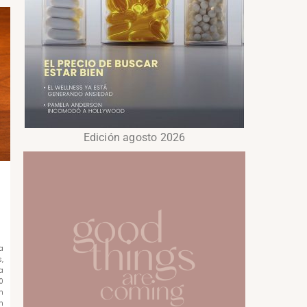
Edición agosto 2026
a
,
a
0
n
n