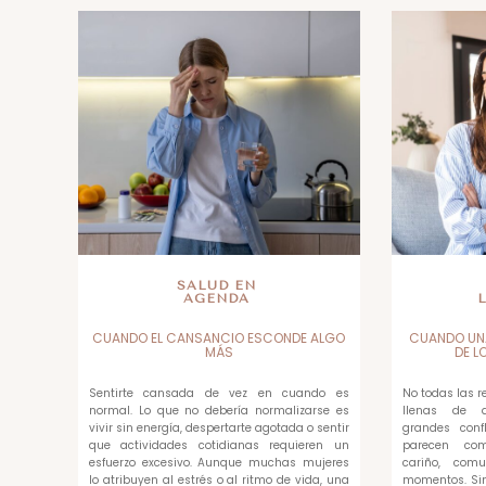
SALUD EN
AGENDA
CUANDO EL CANSANCIO ESCONDE ALGO
CUANDO UN
MÁS
DE L
Sentirte cansada de vez en cuando es
No todas las 
normal. Lo que no debería normalizarse es
llenas de di
vivir sin energía, despertarte agotada o sentir
grandes confl
que actividades cotidianas requieren un
parecen com
esfuerzo excesivo. Aunque muchas mujeres
cariño, com
lo atribuyen al estrés o al ritmo de vida, una
momentos. Sin