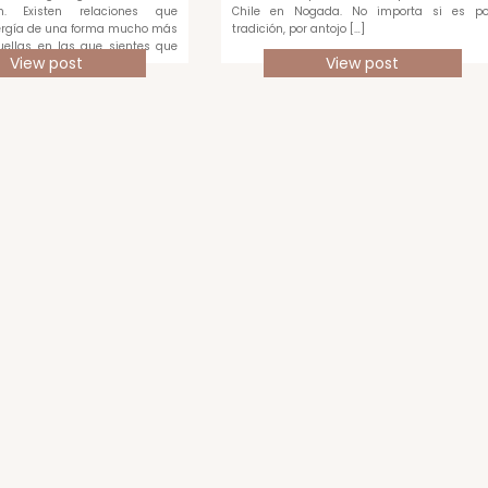
en. Existen relaciones que
Chile en Nogada. No importa si es po
rgía de una forma mucho más
tradición, por antojo […]
quellas en las que sientes que
View post
View post
ada […]