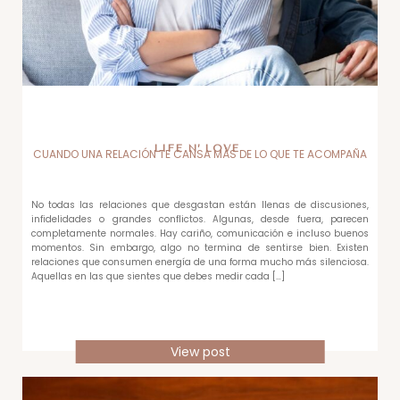
LIFE N’ LOVE
CUANDO UNA RELACIÓN TE CANSA MÁS DE LO QUE TE ACOMPAÑA
No todas las relaciones que desgastan están llenas de discusiones,
infidelidades o grandes conflictos. Algunas, desde fuera, parecen
completamente normales. Hay cariño, comunicación e incluso buenos
momentos. Sin embargo, algo no termina de sentirse bien. Existen
relaciones que consumen energía de una forma mucho más silenciosa.
Aquellas en las que sientes que debes medir cada […]
View post