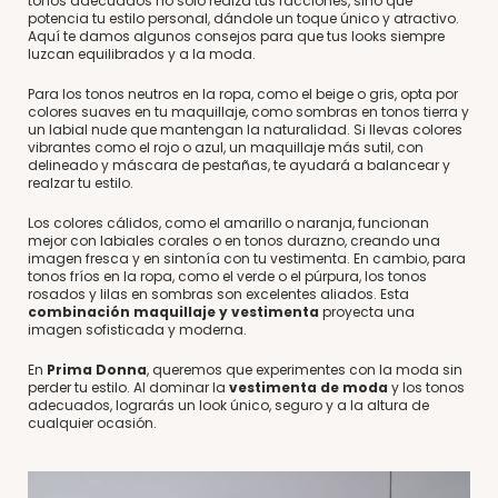
tonos adecuados no solo realza tus facciones, sino que
potencia tu estilo personal, dándole un toque único y atractivo.
Aquí te damos algunos consejos para que tus looks siempre
luzcan equilibrados y a la moda.
Para los tonos neutros en la ropa, como el beige o gris, opta por
colores suaves en tu maquillaje, como sombras en tonos tierra y
un labial nude que mantengan la naturalidad. Si llevas colores
vibrantes como el rojo o azul, un maquillaje más sutil, con
delineado y máscara de pestañas, te ayudará a balancear y
realzar tu estilo.
Los colores cálidos, como el amarillo o naranja, funcionan
mejor con labiales corales o en tonos durazno, creando una
imagen fresca y en sintonía con tu vestimenta. En cambio, para
tonos fríos en la ropa, como el verde o el púrpura, los tonos
rosados y lilas en sombras son excelentes aliados. Esta
combinación maquillaje y vestimenta
proyecta una
imagen sofisticada y moderna.
En
Prima Donna
, queremos que experimentes con la moda sin
perder tu estilo. Al dominar la
vestimenta de moda
y los tonos
adecuados, lograrás un look único, seguro y a la altura de
cualquier ocasión.