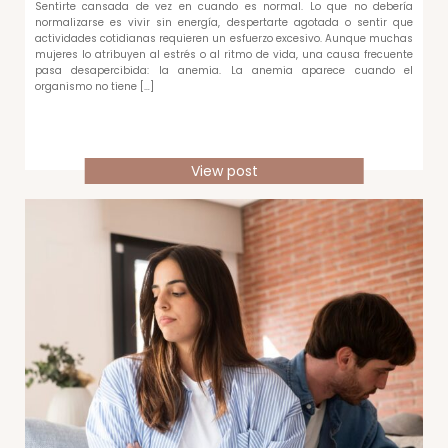
Sentirte cansada de vez en cuando es normal. Lo que no debería
normalizarse es vivir sin energía, despertarte agotada o sentir que
actividades cotidianas requieren un esfuerzo excesivo. Aunque muchas
mujeres lo atribuyen al estrés o al ritmo de vida, una causa frecuente
pasa desapercibida: la anemia. La anemia aparece cuando el
organismo no tiene […]
View post