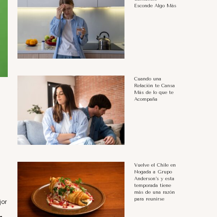
Esconde Algo Más
Cuando una
Relación te Cansa
Más de lo que te
Acompaña
Vuelve el Chile en
Nogada a Grupo
Anderson’s y esta
temporada tiene
más de una razón
para reunirse
jor