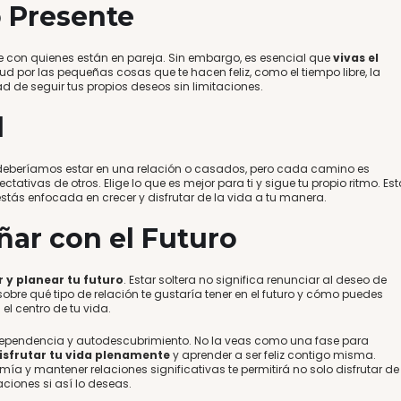
 Presente
te con quienes están en pareja. Sin embargo, es esencial que
vivas el
itud por las pequeñas cosas que te hacen feliz, como el tiempo libre, la
 de seguir tus propios deseos sin limitaciones.
l
eberíamos estar en una relación o casados, pero cada camino es
ctativas de otros. Elige lo que es mejor para ti y sigue tu propio ritmo. Est
estás enfocada en crecer y disfrutar de la vida a tu manera.
ñar con el Futuro
 y planear tu futuro
. Estar soltera no significa renunciar al deseo de
sobre qué tipo de relación te gustaría tener en el futuro y cómo puedes
el centro de tu vida.
independencia y autodescubrimiento. No la veas como una fase para
isfrutar tu vida plenamente
y aprender a ser feliz contigo misma.
omía y mantener relaciones significativas te permitirá no solo disfrutar de
aciones si así lo deseas.