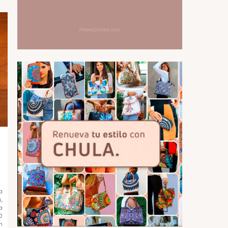
a
,
a
0
n