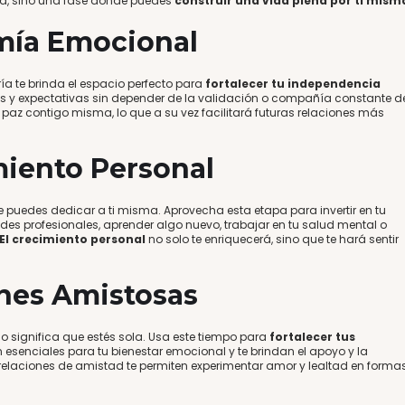
tud, sino una fase donde puedes
construir una vida plena por ti mism
mía Emocional
ría te brinda el espacio perfecto para
fortalecer tu independencia
es y expectativas sin depender de la validación o compañía constante d
 paz contigo misma, lo que a su vez facilitará futuras relaciones más
miento Personal
e puedes dedicar a ti misma. Aprovecha esta etapa para invertir en tu
dades profesionales, aprender algo nuevo, trabajar en tu salud mental o
El crecimiento personal
no solo te enriquecerá, sino que te hará sentir
ones Amistosas
 no significa que estés sola. Usa este tiempo para
fortalecer tus
n esenciales para tu bienestar emocional y te brindan el apoyo y la
elaciones de amistad te permiten experimentar amor y lealtad en forma