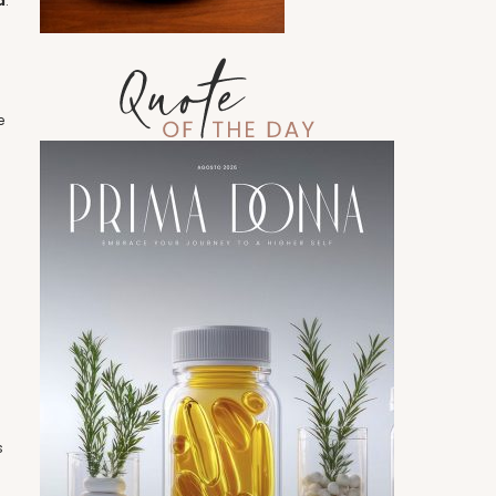
a
.
e
s