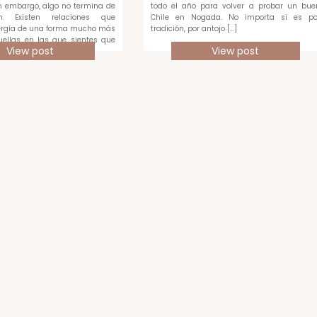
 embargo, algo no termina de
todo el año para volver a probar un bue
en. Existen relaciones que
Chile en Nogada. No importa si es po
rgía de una forma mucho más
tradición, por antojo […]
quellas en las que sientes que
View post
View post
ada […]