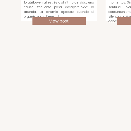
lo atribuyen al estrés o al ritmo de vida, una
momentos. Sin
causa frecuente pasa desapercibida: la
sentirse bi
anemia. La anemia aparece cuando el
consumen ene
organismo no tiene […]
silenciosa. A
View post
debes medir c