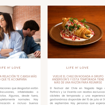
LIFE N’ LOVE
LIFE N’ LOVE
A RELACIÓN TE CANSA MÁS
VUELVE EL CHILE EN NOGADA A GRUPO
O QUE TE ACOMPAÑA
ANDERSON’S Y ESTA TEMPORADA TIENE
MÁS DE UNA RAZÓN PARA REUNIRSE
relaciones que desgastan están
El Festival del Chile en Nogada llega 
scusiones, infidelidades o
Porfirio’s y La Vicenta con recetas exclusivas
ictos. Algunas, desde fuera,
cócteles de temporada y una experienci
pletamente normales. Hay
gastronómica disponible del 15 de julio al 3
unicación e incluso buenos
de septiembre. Hay personas que espera