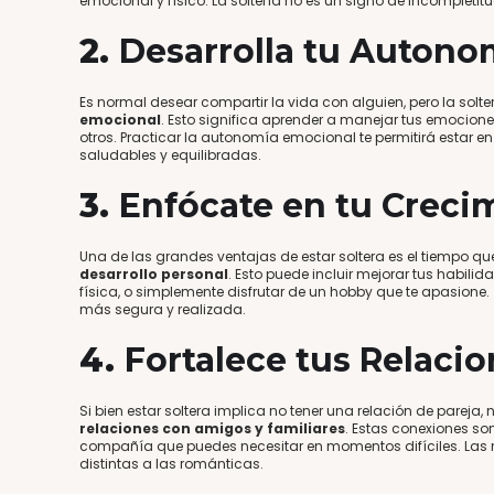
emocional y físico. La soltería no es un signo de incompleti
2.
Desarrolla tu Autono
Es normal desear compartir la vida con alguien, pero la solte
emocional
. Esto significa aprender a manejar tus emocion
otros. Practicar la autonomía emocional te permitirá estar en
saludables y equilibradas.
3.
Enfócate en tu Creci
Una de las grandes ventajas de estar soltera es el tiempo qu
desarrollo personal
. Esto puede incluir mejorar tus habili
física, o simplemente disfrutar de un hobby que te apasione.
más segura y realizada.
4.
Fortalece tus Relaci
Si bien estar soltera implica no tener una relación de pareja,
relaciones con amigos y familiares
. Estas conexiones so
compañía que puedes necesitar en momentos difíciles. Las r
distintas a las románticas.