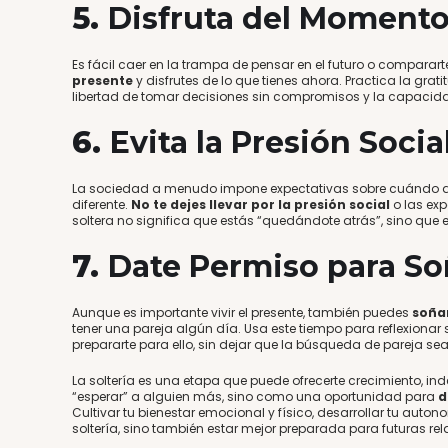
5.
Disfruta del Momento
Es fácil caer en la trampa de pensar en el futuro o comparar
presente
y disfrutes de lo que tienes ahora. Practica la grat
libertad de tomar decisiones sin compromisos y la capacidad
6.
Evita la Presión Socia
La sociedad a menudo impone expectativas sobre cuándo d
diferente.
No te dejes llevar por la presión social
o las expe
soltera no significa que estás “quedándote atrás”, sino que 
7.
Date Permiso para So
Aunque es importante vivir el presente, también puedes
soñar
tener una pareja algún día. Usa este tiempo para reflexionar 
prepararte para ello, sin dejar que la búsqueda de pareja sea 
La soltería es una etapa que puede ofrecerte crecimiento, 
“esperar” a alguien más, sino como una oportunidad para
d
Cultivar tu bienestar emocional y físico, desarrollar tu auton
soltería, sino también estar mejor preparada para futuras rel