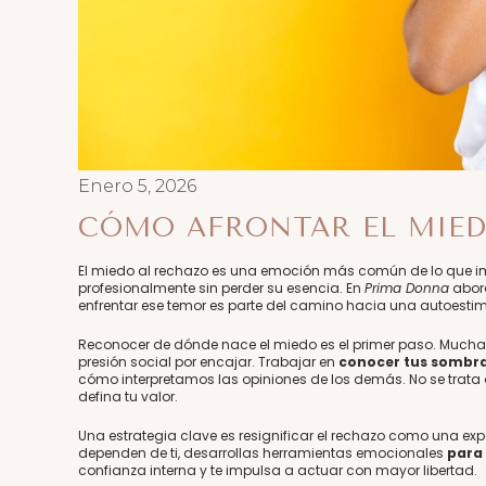
Enero 5, 2026
CÓMO AFRONTAR EL MIED
El miedo al rechazo es una emoción más común de lo que i
profesionalmente sin perder su esencia. En
Prima Donna
abor
enfrentar ese temor es parte del camino hacia una autoesti
Reconocer de dónde nace el miedo es el primer paso. Muchas
presión social por encajar. Trabajar en
conocer tus sombras
cómo interpretamos las opiniones de los demás. No se trata d
defina tu valor.
Una estrategia clave es resignificar el rechazo como una ex
dependen de ti, desarrollas herramientas emocionales
para 
confianza interna y te impulsa a actuar con mayor libertad.