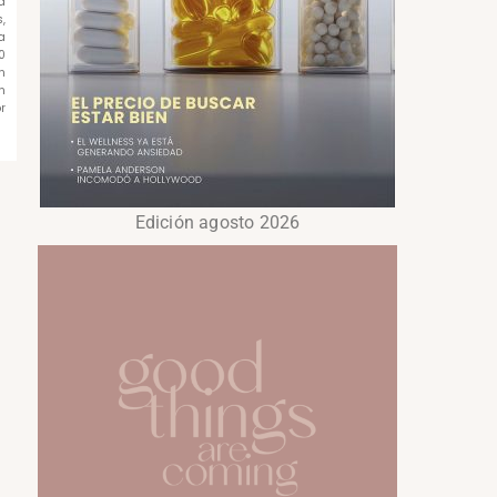
a
,
a
0
n
n
r
Edición agosto 2026