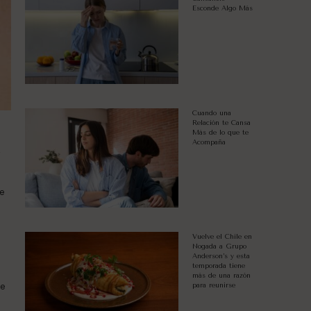
Esconde Algo Más
Cuando una
Relación te Cansa
Más de lo que te
R
Acompaña
e
Vuelve el Chile en
Nogada a Grupo
Anderson’s y esta
temporada tiene
más de una razón
ue
para reunirse