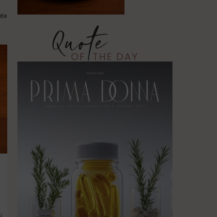
ete
a