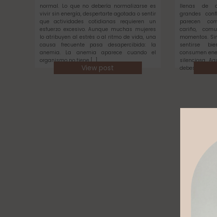
normal. Lo que no debería normalizarse es
llenas de di
vivir sin energía, despertarte agotada o sentir
grandes confl
que actividades cotidianas requieren un
parecen com
esfuerzo excesivo. Aunque muchas mujeres
cariño, com
lo atribuyen al estrés o al ritmo de vida, una
momentos. Sin
causa frecuente pasa desapercibida: la
sentirse bi
anemia. La anemia aparece cuando el
consumen ene
organismo no tiene […]
silenciosa. A
View post
debes medir c