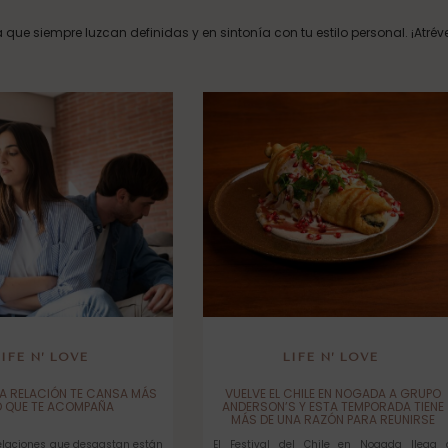
que siempre luzcan definidas y en sintonía con tu estilo personal. ¡Atrév
LIFE N’ LOVE
LIFE N’ LOVE
A RELACIÓN TE CANSA MÁS
VUELVE EL CHILE EN NOGADA A GRUPO
O QUE TE ACOMPAÑA
ANDERSON’S Y ESTA TEMPORADA TIENE
MÁS DE UNA RAZÓN PARA REUNIRSE
relaciones que desgastan están
El Festival del Chile en Nogada llega 