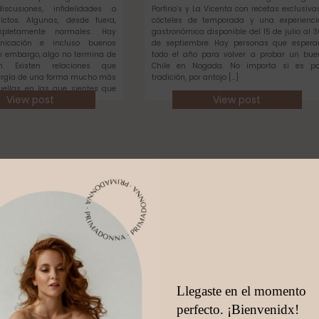
scusiones, infidelidades o
Porfirio’s y La Vicenta con recetas exclusivas
ictos. Algunas, desde fuera,
cócteles de temporada y una experienci
pletamente normales. Hay
gastronómica disponible del 15 de julio al 3
unicación e incluso buenos
de septiembre. Hay personas que espera
 embargo, algo no termina de
todo el año para volver a probar un bue
en. Existen relaciones que
Chile en Nogada. No importa si es po
rgía de una forma mucho más
tradición, por antojo […]
quellas en las que sientes que
View post
View post
ada […]