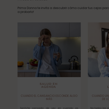
Prima Donna te invita a descubrir cómo cuidar tus cejas para 
a probarlo!
SALUD EN
AGENDA
CUANDO EL CANSANCIO ESCONDE ALGO
CUANDO UN
MÁS
DE L
Sentirte cansada de vez en cuando es
No todas las 