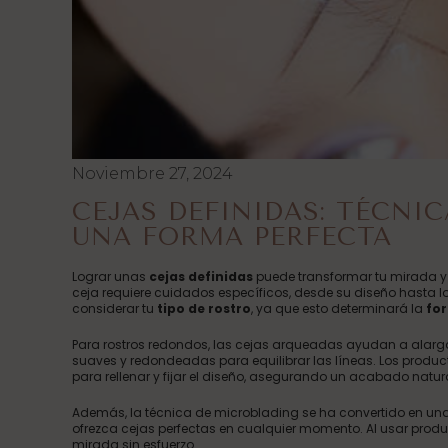
Noviembre 27, 2024
CEJAS DEFINIDAS: TÉCNI
UNA FORMA PERFECTA
Lograr unas
cejas definidas
puede transformar tu mirada y e
ceja requiere cuidados específicos, desde su diseño hasta 
considerar tu
tipo de rostro
, ya que esto determinará la
for
Para rostros redondos, las cejas arqueadas ayudan a alargar
suaves y redondeadas para equilibrar las líneas. Los produc
para rellenar y fijar el diseño, asegurando un acabado natur
Además, la técnica de microblading se ha convertido en u
ofrezca cejas perfectas en cualquier momento. Al usar produc
mirada sin esfuerzo.