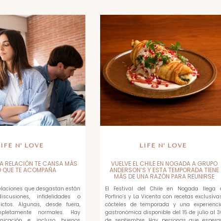
LIFE N’ LOVE
LIFE N’ LOVE
A RELACIÓN TE CANSA MÁS
VUELVE EL CHILE EN NOGADA A GRUPO
O QUE TE ACOMPAÑA
ANDERSON’S Y ESTA TEMPORADA TIENE
MÁS DE UNA RAZÓN PARA REUNIRSE
relaciones que desgastan están
El Festival del Chile en Nogada llega 
scusiones, infidelidades o
Porfirio’s y La Vicenta con recetas exclusivas
ictos. Algunas, desde fuera,
cócteles de temporada y una experienci
pletamente normales. Hay
gastronómica disponible del 15 de julio al 3
unicación e incluso buenos
de septiembre. Hay personas que espera