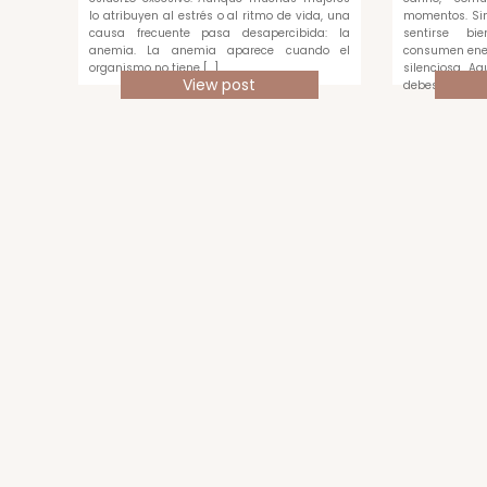
lo atribuyen al estrés o al ritmo de vida, una
momentos. Sin
causa frecuente pasa desapercibida: la
sentirse bi
anemia. La anemia aparece cuando el
consumen ene
organismo no tiene […]
silenciosa. A
View post
debes medir c