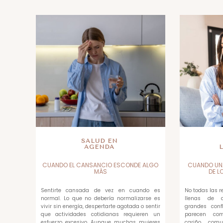
SALUD EN
AGENDA
CUANDO EL CANSANCIO ESCONDE ALGO
CUANDO UN
MÁS
DE L
Sentirte cansada de vez en cuando es
No todas las 
normal. Lo que no debería normalizarse es
llenas de di
vivir sin energía, despertarte agotada o sentir
grandes confl
que actividades cotidianas requieren un
parecen com
esfuerzo excesivo. Aunque muchas mujeres
cariño, com