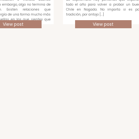
 embargo, algo no termina de
todo el año para volver a probar un bue
en. Existen relaciones que
Chile en Nogada. No importa si es po
rgía de una forma mucho más
tradición, por antojo […]
quellas en las que sientes que
View post
View post
ada […]