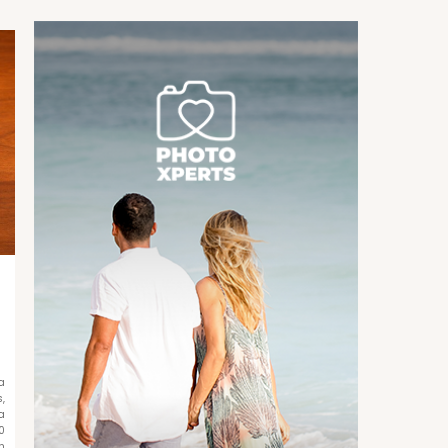
a
,
a
0
n