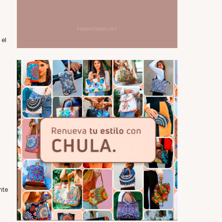
 el
nte