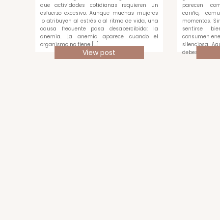
que actividades cotidianas requieren un
parecen com
esfuerzo excesivo. Aunque muchas mujeres
cariño, com
lo atribuyen al estrés o al ritmo de vida, una
momentos. Sin
causa frecuente pasa desapercibida: la
sentirse bi
anemia. La anemia aparece cuando el
consumen ene
organismo no tiene […]
silenciosa. A
View post
debes medir c