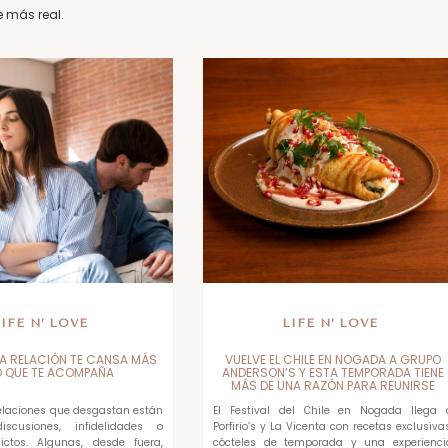
e más real.
LIFE N’ LOVE
LIFE N’ LOVE
A RELACIÓN TE CANSA MÁS
VUELVE EL CHILE EN NOGADA A GRUPO
O QUE TE ACOMPAÑA
ANDERSON’S Y ESTA TEMPORADA TIENE
MÁS DE UNA RAZÓN PARA REUNIRSE
relaciones que desgastan están
El Festival del Chile en Nogada llega 
scusiones, infidelidades o
Porfirio’s y La Vicenta con recetas exclusivas
ictos. Algunas, desde fuera,
cócteles de temporada y una experienci