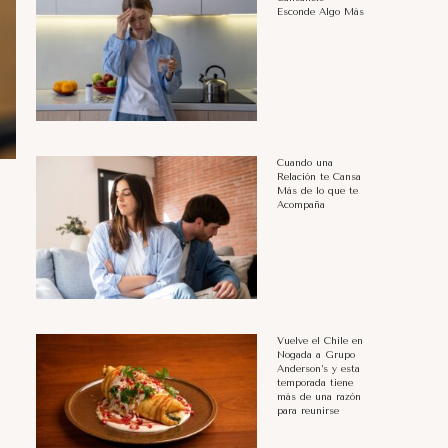
Esconde Algo Más
Cuando una
Relación te Cansa
Más de lo que te
Acompaña
Vuelve el Chile en
Nogada a Grupo
Anderson’s y esta
temporada tiene
más de una razón
para reunirse