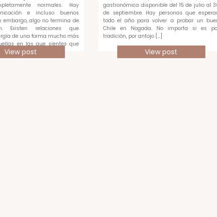
pletamente normales. Hay
gastronómica disponible del 15 de julio al 3
unicación e incluso buenos
de septiembre. Hay personas que espera
 embargo, algo no termina de
todo el año para volver a probar un bue
en. Existen relaciones que
Chile en Nogada. No importa si es po
rgía de una forma mucho más
tradición, por antojo […]
quellas en las que sientes que
View post
View post
ada […]