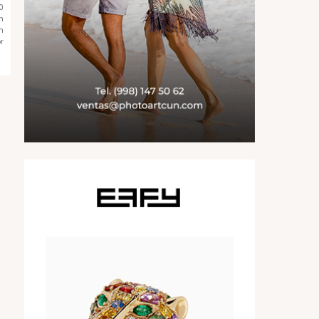
0
n
n
r