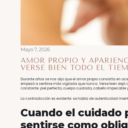
Mayo 7, 2026
AMOR PROPIO Y APARIENC
VERSE BIEN TODO EL TIE
Durante años se nos dijo que el amor propio consistía en a
empezó a sentirse más vigilada que nunca. Verse bien dejó d
constante: piel perfecta, cuerpo cuidado, cabello impecable 
La contradicción es evidente: se habla de autenticidad mient
Cuando el cuidado 
sentirse como obli