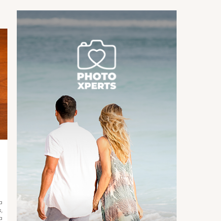
a
,
a