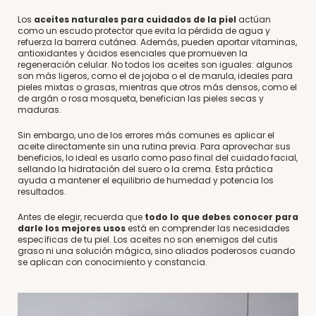
Los
aceites naturales para cuidados de la piel
actúan
como un escudo protector que evita la pérdida de agua y
refuerza la barrera cutánea. Además, pueden aportar vitaminas,
antioxidantes y ácidos esenciales que promueven la
regeneración celular. No todos los aceites son iguales: algunos
son más ligeros, como el de jojoba o el de marula, ideales para
pieles mixtas o grasas, mientras que otros más densos, como el
de argán o rosa mosqueta, benefician las pieles secas y
maduras.
Sin embargo, uno de los errores más comunes es aplicar el
aceite directamente sin una rutina previa. Para aprovechar sus
beneficios, lo ideal es usarlo como paso final del cuidado facial,
sellando la hidratación del suero o la crema. Esta práctica
ayuda a mantener el equilibrio de humedad y potencia los
resultados.
Antes de elegir, recuerda que
todo lo que debes conocer para
darle los mejores usos
está en comprender las necesidades
específicas de tu piel. Los aceites no son enemigos del cutis
graso ni una solución mágica, sino aliados poderosos cuando
se aplican con conocimiento y constancia.