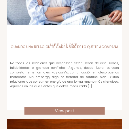
LIFE N’ LOVE
CUANDO UNA RELACIÓN TE CANSA MÁS DE LO QUE TE ACOMPAÑA
No todas las relaciones que desgastan están llenas de discusiones,
infidelidades o grandes conflictos. Algunas, desde fuera, parecen
completamente normales. Hay cariño, comunicación e incluso buenos
momentos. Sin embargo, algo no termina de sentirse bien. Existen
relaciones que consumen energía de una forma mucho más silenciosa.
Aquellas en las que sientes que debes medir cada […]
View post