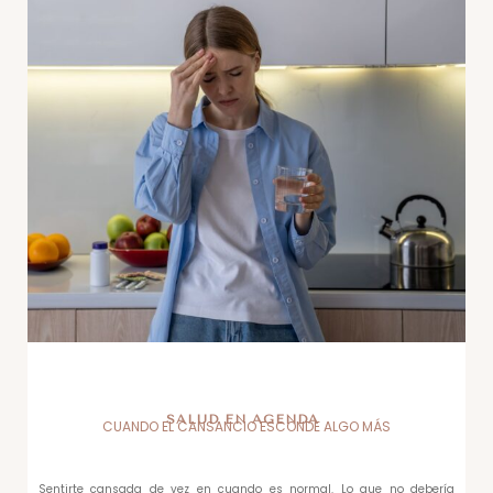
SALUD EN AGENDA
CUANDO EL CANSANCIO ESCONDE ALGO MÁS
Sentirte cansada de vez en cuando es normal. Lo que no debería