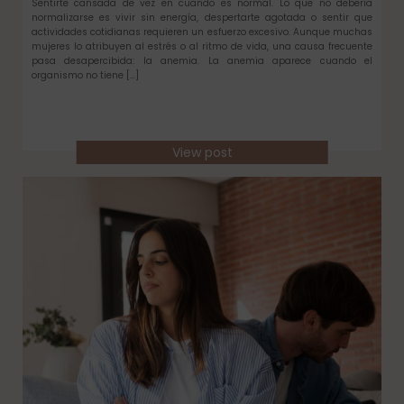
Sentirte cansada de vez en cuando es normal. Lo que no debería
normalizarse es vivir sin energía, despertarte agotada o sentir que
actividades cotidianas requieren un esfuerzo excesivo. Aunque muchas
mujeres lo atribuyen al estrés o al ritmo de vida, una causa frecuente
pasa desapercibida: la anemia. La anemia aparece cuando el
organismo no tiene […]
View post