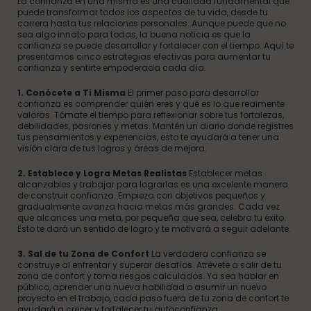
La confianza en una misma es una cualidad fundamental que
puede transformar todos los aspectos de tu vida, desde tu
carrera hasta tus relaciones personales. Aunque puede que no
sea algo innato para todas, la buena noticia es que la
confianza se puede desarrollar y fortalecer con el tiempo. Aquí te
presentamos cinco estrategias efectivas para aumentar tu
confianza y sentirte empoderada cada día.
1. Conócete a Ti Misma
El primer paso para desarrollar
confianza es comprender quién eres y qué es lo que realmente
valoras. Tómate el tiempo para reflexionar sobre tus fortalezas,
debilidades, pasiones y metas. Mantén un diario donde registres
tus pensamientos y experiencias, esto te ayudará a tener una
visión clara de tus logros y áreas de mejora.
2. Establece y Logra Metas Realistas
Establecer metas
alcanzables y trabajar para lograrlas es una excelente manera
de construir confianza. Empieza con objetivos pequeños y
gradualmente avanza hacia metas más grandes. Cada vez
que alcances una meta, por pequeña que sea, celebra tu éxito.
Esto te dará un sentido de logro y te motivará a seguir adelante.
3. Sal de tu Zona de Confort
La verdadera confianza se
construye al enfrentar y superar desafíos. Atrévete a salir de tu
zona de confort y toma riesgos calculados. Ya sea hablar en
público, aprender una nueva habilidad o asumir un nuevo
proyecto en el trabajo, cada paso fuera de tu zona de confort te
ayudará a crecer y fortalecer tu autoconfianza.