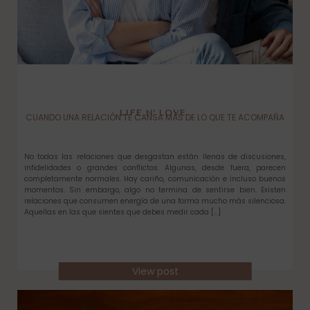
LIFE N’ LOVE
CUANDO UNA RELACIÓN TE CANSA MÁS DE LO QUE TE ACOMPAÑA
No todas las relaciones que desgastan están llenas de discusiones,
infidelidades o grandes conflictos. Algunas, desde fuera, parecen
completamente normales. Hay cariño, comunicación e incluso buenos
momentos. Sin embargo, algo no termina de sentirse bien. Existen
relaciones que consumen energía de una forma mucho más silenciosa.
Aquellas en las que sientes que debes medir cada […]
View post