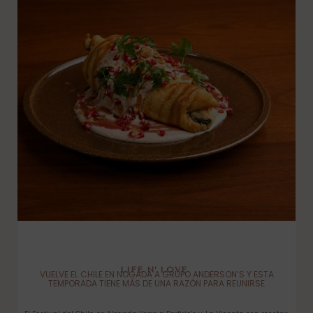
LIFE N’ LOVE
VUELVE EL CHILE EN NOGADA A GRUPO ANDERSON’S Y ESTA
TEMPORADA TIENE MÁS DE UNA RAZÓN PARA REUNIRSE