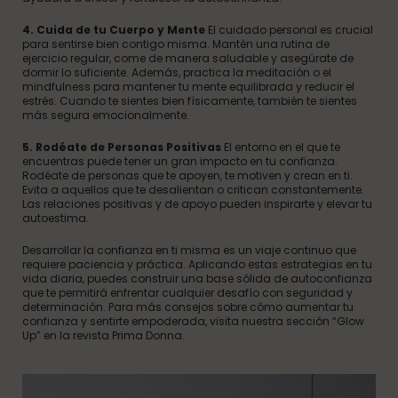
4. Cuida de tu Cuerpo y Mente
El cuidado personal es crucial
para sentirse bien contigo misma. Mantén una rutina de
ejercicio regular, come de manera saludable y asegúrate de
dormir lo suficiente. Además, practica la meditación o el
mindfulness para mantener tu mente equilibrada y reducir el
estrés. Cuando te sientes bien físicamente, también te sientes
más segura emocionalmente.
5. Rodéate de Personas Positivas
El entorno en el que te
encuentras puede tener un gran impacto en tu confianza.
Rodéate de personas que te apoyen, te motiven y crean en ti.
Evita a aquellos que te desalientan o critican constantemente.
Las relaciones positivas y de apoyo pueden inspirarte y elevar tu
autoestima.
Desarrollar la confianza en ti misma es un viaje continuo que
requiere paciencia y práctica. Aplicando estas estrategias en tu
vida diaria, puedes construir una base sólida de autoconfianza
que te permitirá enfrentar cualquier desafío con seguridad y
determinación. Para más consejos sobre cómo aumentar tu
confianza y sentirte empoderada, visita nuestra sección “Glow
Up” en la revista Prima Donna.