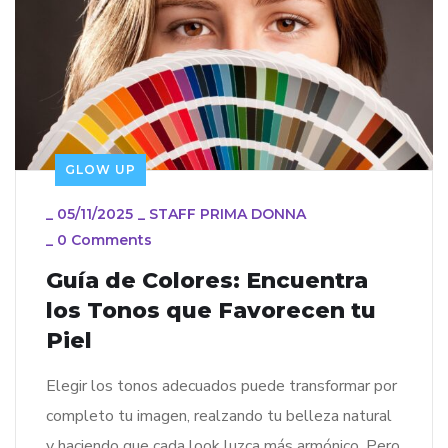
GLOW UP
_
05/11/2025
_
STAFF PRIMA DONNA
_
0 Comments
Guía de Colores: Encuentra
los Tonos que Favorecen tu
Piel
Elegir los tonos adecuados puede transformar por
completo tu imagen, realzando tu belleza natural
y haciendo que cada look luzca más armónico. Pero