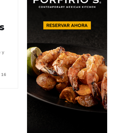
s
e y
16